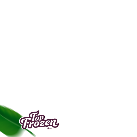
Top Frozen Açaí es una empresa de la indust
alimentaria, creada en Manaus en 2009, esp
transformar la pulpa de açaí en una bebida c
consistencia de “congelada”.